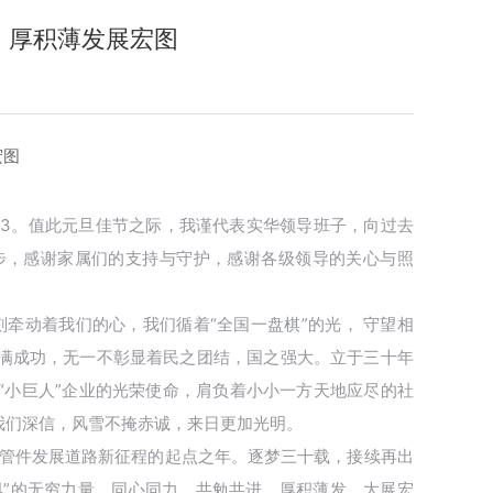
志，厚积薄发展宏图
宏图
23。值此元旦佳节之际，我谨代表实华领导班子，向过去
步，感谢家属们的支持与守护，感谢各级领导的关心与照
动着我们的心，我们循着“全国一盘棋”的光， 守望相
满成功，无一不彰显着民之团结，国之强大。立于三十年
“小巨人”企业的光荣使命，肩负着小小一方天地应尽的社
我们深信，风雪不掩赤诚，来日更加光明。
华管件发展道路新征程的起点之年。逐梦三十载，接续再出
惧”的无穷力量，同心同力、共勉共进、厚积薄发、大展宏