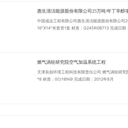
惠生清洁能源股份有限公司25万吨/年丁辛醇
中国成达工程有限公司惠生清洁能源股份有限公司25万吨
16"X14"夹套管1套 材质：Q245RGB713 完成日期
燃气涡轮研究院空气加温系统工程
天津辰创环境工程科技有限责任公司 燃气涡轮研究院空气
*8 材质：0Cr18Ni9 完成日期：2012年8月