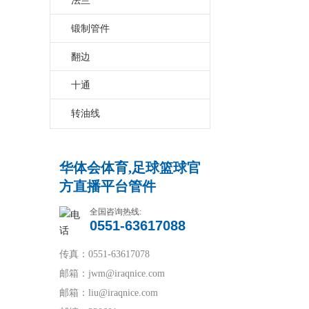
锻制管件
翻边
十通
转油线
华体会体育,足球篮球官
方直播平台管件
全国咨询热线:
0551-63617088
传真：
0551-63617078
邮箱：
jwm@iraqnice.com
邮箱：
liu@iraqnice.com