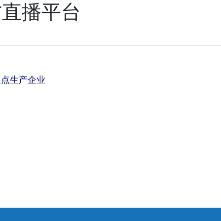
方直播平台
定点生产企业
华体会体育,足球篮
实华管件直通车
应用案例
球官方直播平台