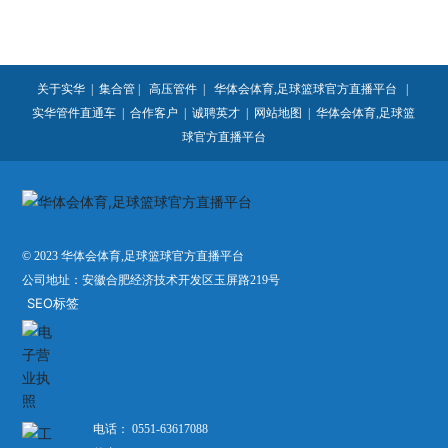
关于实华
|
集合管
|
高压管件
|
华体会体育,足球篮球官方直播平台
|
实华管件直通车
|
合作客户
|
诚聘英才
|
网站地图
|
华体会体育,足球篮
球官方直播平台
© 2023 华体会体育,足球篮球官方直播平台
公司地址：安徽合肥经济技术开发区玉屏路219号
SEO标签
电话：
0551-63617088