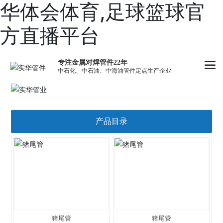
华体会体育,足球篮球官
方直播平台
专注金属对焊管件22年
中石化、中石油、中海油管件定点生产企业
产品目录
猪尾管
猪尾管