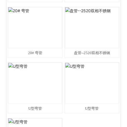
20# 弯管
盘管--2520双相不锈钢
U型弯管
U型弯管