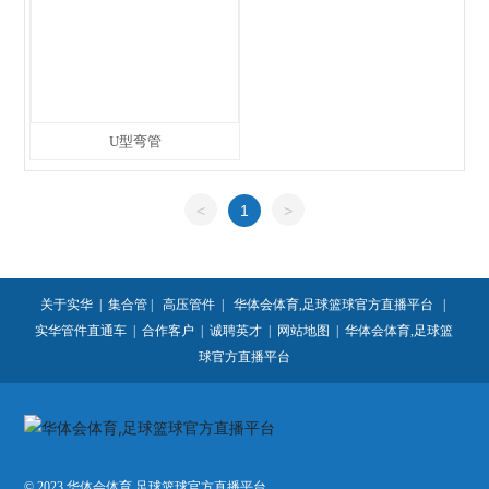
U型弯管
<
1
>
关于实华
|
集合管
|
高压管件
|
华体会体育,足球篮球官方直播平台
|
实华管件直通车
|
合作客户
|
诚聘英才
|
网站地图
|
华体会体育,足球篮
球官方直播平台
© 2023 华体会体育,足球篮球官方直播平台