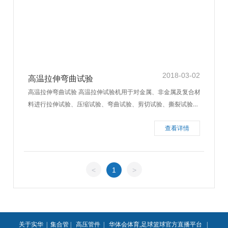
2018-03-02
高温拉伸弯曲试验
高温拉伸弯曲试验 高温拉伸试验机用于对金属、非金属及复合材
料进行拉伸试验、压缩试验、弯曲试验、剪切试验、撕裂试验、
剥离试验等力学性能测试。高温拉伸试验机能自动检测出材料的
查看详情
最大力值、屈服力值、断裂力值及最大伸长量、屈服伸长量。高
温拉伸试验机可根据GB、JIS、ASTM、DIN等标准自动求出材
料的抗拉强度、压缩强度、屈服强度、断裂强度、最大伸长率、
屈服伸长(压缩)率、断裂伸长率、定伸长应力、定应力伸长
<
1
>
关于实华
|
集合管
|
高压管件
|
华体会体育,足球篮球官方直播平台
|