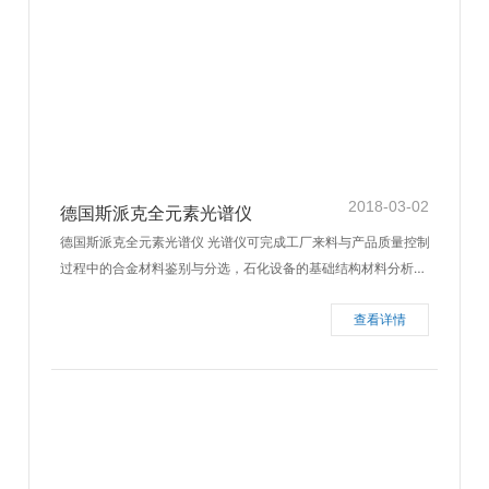
2018-03-02
德国斯派克全元素光谱仪
德国斯派克全元素光谱仪 光谱仪可完成工厂来料与产品质量控制
过程中的合金材料鉴别与分选，石化设备的基础结构材料分析、
废旧金属回收过程中的成份分析等。它可以分析各种形式的金属
查看详情
材料，如：管材、棒材、阀门、焊缝、铸件等。它可以分析各种
形式的金属材料，如：管材、棒材、阀门、焊缝、铸件等。此光
谱仪可以在用户现场进行金属材料成分进行金属材料成分分析、
牌号鉴别和材料分选。