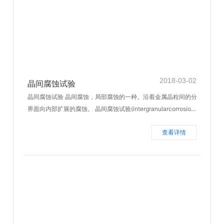
2018-03-02
晶间腐蚀试验
晶间腐蚀试验 晶间腐蚀，局部腐蚀的一种。沿着金属晶粒间的分
界面向内部扩展的腐蚀。 晶间腐蚀试验(intergranularcorrosiont
est)是指在特定介质条件下检验金属材料晶间腐蚀敏感性的加速
查看详情
金属腐蚀试验方法。目的是了解材料的化学成分、热处理和加工
工艺是否合理。其原理是采用可使金属的腐蚀电位处在恒电位阳
极极化曲线特定区间的各种试验溶液，利用金属的晶粒和晶界在
该电位区间腐蚀电流的显著差异加