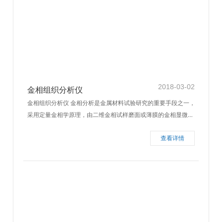
2018-03-02
金相组织分析仪
金相组织分析仪 金相分析是金属材料试验研究的重要手段之一，
采用定量金相学原理，由二维金相试样磨面或薄膜的金相显微组
织的测量和计算来确定合金组织的三维空间形貌，从而建立合金
查看详情
成分、组织和性能间的定量关系。将图像处理系统应用于金相分
析，具有精度高、速度快等优点，可以大大提高工作效率。 检测
项目 1、焊接金相检验； 2、铸铁金相检验； 3、热处理质量检
验； 4、各种金属制品及原材料显微组织检验及评定； 5