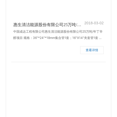
2018-03-02
惠生清洁能源股份有限公司25万吨/年
中国成达工程有限公司惠生清洁能源股份有限公司25万吨/年丁辛
丁辛醇项目
醇项目 规格：36"*24"*18mm集合管1套；16"X14"夹套管1套 材
质：Q245RGB713 完成日期：2013年3月
查看详情