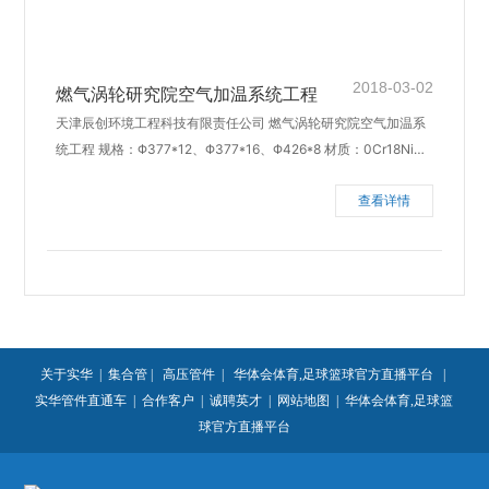
2018-03-02
燃气涡轮研究院空气加温系统工程
天津辰创环境工程科技有限责任公司 燃气涡轮研究院空气加温系
统工程 规格：Φ377*12、Φ377*16、Φ426*8 材质：0Cr18Ni
9 完成日期：2012年8月
查看详情
关于实华
|
集合管
|
高压管件
|
华体会体育,足球篮球官方直播平台
|
实华管件直通车
|
合作客户
|
诚聘英才
|
网站地图
|
华体会体育,足球篮
球官方直播平台