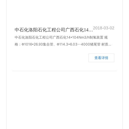
2018-03-02
中石化洛阳石化工程公司广西石化14*1
中石化洛阳石化工程公司广西石化14*104Nm3/h制氢装置 规
04Nm3/h制氢装置
格：Φ1016*26.93集合管、Φ114.3*6.03--4000猪尾管 材质：1
¼Cr½Mo、P22 完成日期：2013年4月
查看详情