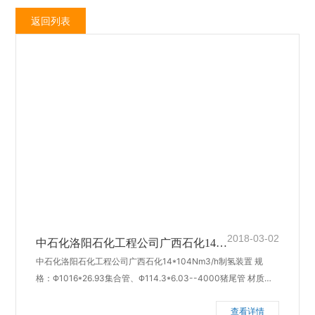
返回列表
2018-03-02
中石化洛阳石化工程公司广西石化14*1
中石化洛阳石化工程公司广西石化14*104Nm3/h制氢装置 规
04Nm3/h制氢装置
格：Φ1016*26.93集合管、Φ114.3*6.03--4000猪尾管 材质：1
¼Cr½Mo、P22 完成日期：2013年4月
查看详情