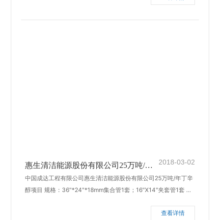
2018-03-02
惠生清洁能源股份有限公司25万吨/年
中国成达工程有限公司惠生清洁能源股份有限公司25万吨/年丁辛
丁辛醇项目
醇项目 规格：36"*24"*18mm集合管1套；16"X14"夹套管1套 材
质：Q245RGB713 完成日期：2013年3月
查看详情