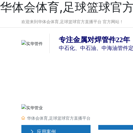
华体会体育,足球篮球官
欢迎来到华体会体育,足球篮球官方直播平台 官方网站！
专注金属对焊管件22年
中石化、中石油、中海油管件
实华华体会体育,足
集合管
高压管件
球篮球官方直播平
台
华体会体育,足球篮球官方直播平台
应用案例