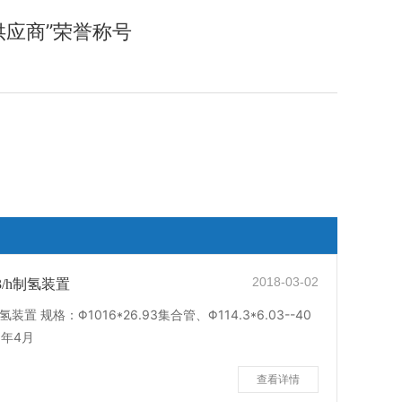
供应商”荣誉称号
2018-03-02
/h制氢装置
 规格：Φ1016*26.93集合管、Φ114.3*6.03--40
3年4月
查看详情