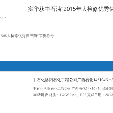
实华获中石油“2015年大检修优秀
3-02
015年大检修优秀供应商”荣誉称号
中石化洛阳石化工程公司广西石化14*104Nm3
中石化洛阳石化工程公司广西石化14*104Nm3/h制氢装置
00猪尾管 材质：1¼Cr½Mo、P22 完成日期：201