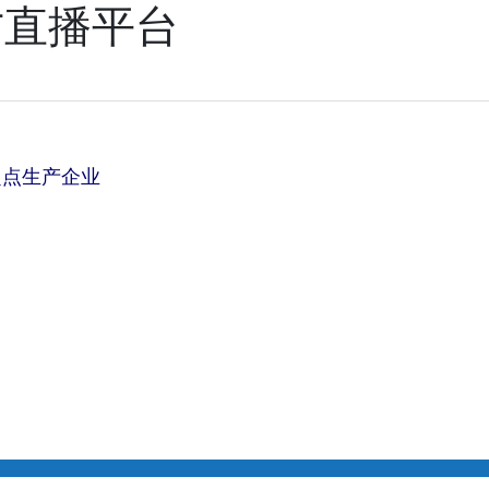
方直播平台
定点生产企业
华体会体育,足球篮
实华管件直通车
应用案例
球官方直播平台