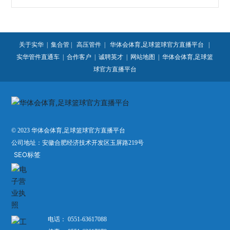
关于实华
|
集合管
|
高压管件
|
华体会体育,足球篮球官方直播平台
|
实华管件直通车
|
合作客户
|
诚聘英才
|
网站地图
|
华体会体育,足球篮
球官方直播平台
© 2023 华体会体育,足球篮球官方直播平台
公司地址：安徽合肥经济技术开发区玉屏路219号
SEO标签
电话：
0551-63617088