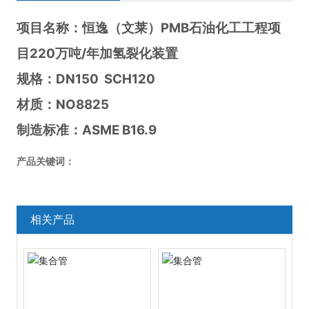
项目名称：恒逸（文莱）
PMB
石油化工工程项
目
220
万吨
/
年加氢裂化装置
规格：
DN150 SCH120
材质：
NO8825
制造标准：
ASME B16.9
产品关键词：
相关产品