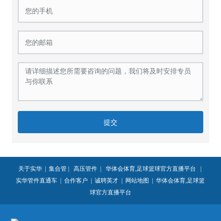
提交
关于实华
|
集合管
|
高压管件
|
华体会体育,足球篮球官方直播平台
|
实华管件直通车
|
合作客户
|
诚聘英才
|
网站地图
|
华体会体育,足球篮
球官方直播平台